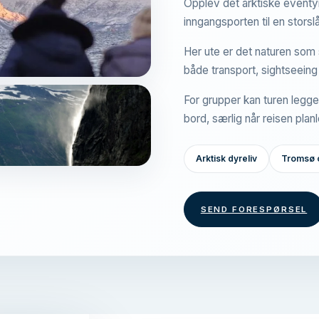
Opplev det arktiske eventy
inngangsporten til en storslå
Her ute er det naturen som se
både transport, sightseeing
For grupper kan turen legg
bord, særlig når reisen pla
Arktisk dyreliv
Tromsø o
SEND FORESPØRSEL