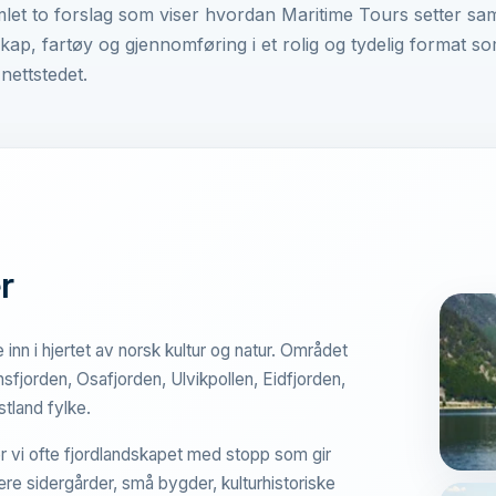
mlet to forslag som viser hvordan Maritime Tours setter s
skap, fartøy og gjennomføring i et rolig og tydelig format s
nettstedet.
r
 inn i hjertet av norsk kultur og natur. Området
sfjorden, Osafjorden, Ulvikpollen, Eidfjorden,
stland fylke.
er vi ofte fjordlandskapet med stopp som gir
re sidergårder, små bygder, kulturhistoriske