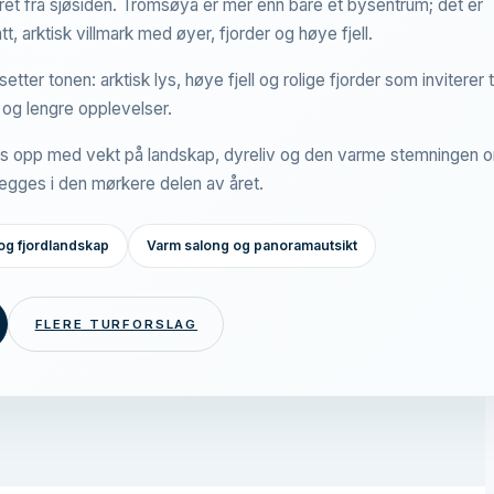
ret fra sjøsiden. Tromsøya er mer enn bare et bysentrum; det er
tt, arktisk villmark med øyer, fjorder og høye fjell.
tter tonen: arktisk lys, høye fjell og rolige fjorder som inviterer ti
 og lengre opplevelser.
es opp med vekt på landskap, dyreliv og den varme stemningen 
nlegges i den mørkere delen av året.
g fjordlandskap
Varm salong og panoramautsikt
FLERE TURFORSLAG