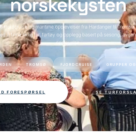
norskekysten
e fjordcruise og maritime opplevelser fra Hardanger til Tromsø
ed å finne riktig tur, fartøy og opplegg basert på sesong, avg
opplevelse.
RDEN
TROMSØ
FJORDCRUISE
GRUPPER OG
ND FORESPØRSEL
SE TURFORSL