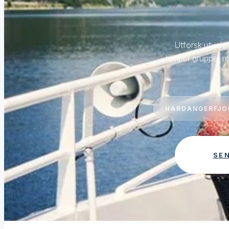
Utforsk utvalgt
hjelper grupper m
HARDANGERFJO
SE