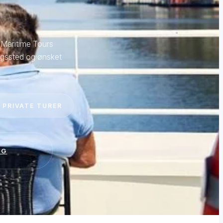
. Maritime Tours
angssted og ønsket
 PRIVATE TURER
AG