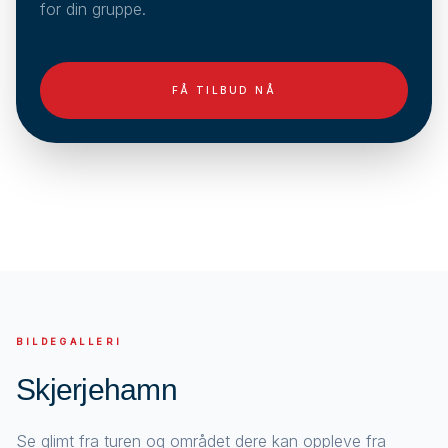
for din gruppe.
FÅ TILBUD NÅ
BILDEGALLERI
Skjerjehamn
Se glimt fra turen og området dere kan oppleve fra