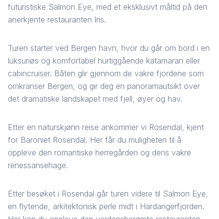
futuristiske Salmon Eye, med et eksklusivt måltid på den
anerkjente restauranten Iris.
Turen starter ved Bergen havn, hvor du går om bord i en
luksuriøs og komfortabel hurtiggående katamaran eller
cabincruiser. Båten glir gjennom de vakre fjordene som
omkranser Bergen, og gir deg en panoramautsikt over
det dramatiske landskapet med fjell, øyer og hav.
Etter en naturskjønn reise ankommer vi Rosendal, kjent
for Baroniet Rosendal. Her får du muligheten til å
oppleve den romantiske herregården og dens vakre
renessansehage.
Etter besøket i Rosendal går turen videre til Salmon Eye,
en flytende, arkitektonisk perle midt i Hardangerfjorden.
Her kan du oppleve den verdensberømte restauranten