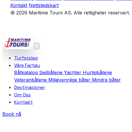
Kontakt
Nettstedskart
© 2026 Maritime Tours AS. Alle rettigheter reservert.
POWERED BY
VCTRA AS
Turforslag
Våre Fartøy
Båtkatalog
Seilbåtene
Yachter
Hurtigbåtene
Veteranbåtene
Miljøvennlige båter
Mindre båter
Destinasjoner
Om Oss
Kontakt
Book nå