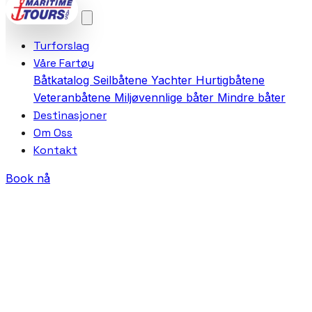
Turforslag
Våre Fartøy
Båtkatalog
Seilbåtene
Yachter
Hurtigbåtene
Veteranbåtene
Miljøvennlige båter
Mindre båter
Destinasjoner
Om Oss
Kontakt
Book nå